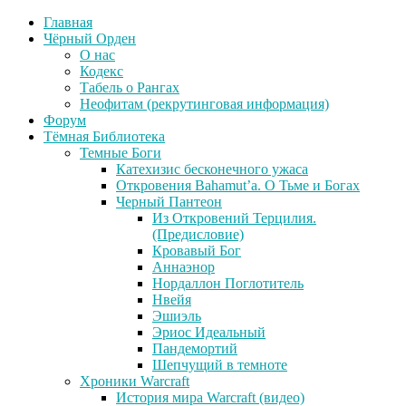
Главная
Чёрный Орден
О нас
Кодекс
Табель о Рангах
Неофитам (рекрутинговая информация)
Форум
Тёмная Библиотека
Темные Боги
Катехизис бесконечного ужаса
Откровения Bahamut’a. О Тьме и Богах
Черный Пантеон
Из Откровений Терцилия.
(Предисловие)
Кровавый Бог
Аннаэнор
Нордаллон Поглотитель
Нвейя
Эшиэль
Эриос Идеальный
Пандемортий
Шепчущий в темноте
Хроники Warcraft
История мира Warcraft (видео)