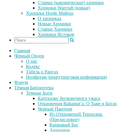
Старые (канонические) хроники
Хроники Warcraft (новые)
Хроники Horde Malleus
О хрониках
Новые Хроники
Старые Хроники
Хроники Истоков
Главная
Чёрный Орден
О нас
Кодекс
Табель о Рангах
Неофитам (рекрутинговая информация)
Форум
Тёмная Библиотека
Темные Боги
Катехизис бесконечного ужаса
Откровения Bahamut’a. О Тьме и Богах
Черный Пантеон
Из Откровений Терцилия.
(Предисловие)
Кровавый Бог
Аннаэнор