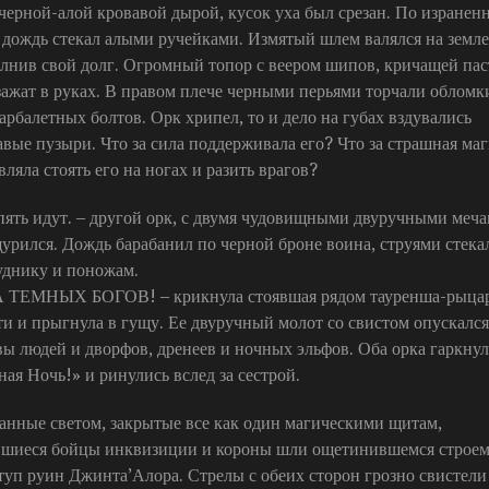
 черной-алой кровавой дырой, кусок уха был срезан. По изранен
 дождь стекал алыми ручейками. Измятый шлем валялся на земле
лнив свой долг. Огромный топор с веером шипов, кричащей пас
зажат в руках. В правом плече черными перьями торчали обломк
арбалетных болтов. Орк хрипел, то и дело на губах вздувались
авые пузыри. Что за сила поддерживала его? Что за страшная ма
вляла стоять его на ногах и разить врагов?
ять идут. – другой орк, с двумя чудовищными двуручными меч
урился. Дождь барабанил по черной броне воина, струями стека
уднику и поножам.
 ТЕМНЫХ БОГОВ! – крикнула стоявшая рядом тауренша-рыца
ти и прыгнула в гущу. Ее двуручный молот со свистом опускался
вы людей и дворфов, дренеев и ночных эльфов. Оба орка гаркну
ная Ночь!» и ринулись вслед за сестрой.
анные светом, закрытые все как один магическими щитам,
вшиеся бойцы инквизиции и короны шли ощетинившемся строем
туп руин Джинта’Алора. Стрелы с обеих сторон грозно свистели