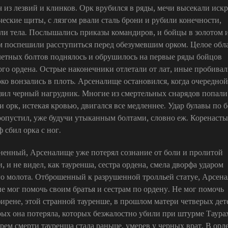
ч из лезвий и клинков. Орк врубился в ряды, мечи высекали иск
ческие щиты, с лязгом рвали сталь брони и рубили конечности,
али тела. Послышались приказы командиров, и бойцы в золотом 
м поспешили расступиться перед обезумевшим орком. Целое обл
летных болтов поднялось и обрушилось на первые ряды бойцов
ого ордена. Острые наконечники отлетали от лат, иные пробивал
око вонзались в плоть. Арсеналище остановился, когда очередной
зил черный нагрудник. Многие из смертельных снарядов попали
и орк, истекая кровью, двигался все медленнее. Удар булавы по 
ропустил, уже будучи утыканным болтами, словно еж. Коренаст
 сбил орка с ног.
ненный, Арсеналище уже потерял сознание от боли и пролитой
, и не видел, как тауренша, сестра ордена, смела дворфа ударом
го молота. Отброшенный к разрушенной тролльей статуе, Арсен
не мог помочь своим братья и сестрам по ордену. Не мог помочь
ирене, этой странной тауренше, в прошлом матери четверых дет
рых она потеряла, которых безжалостно убили при штурме Таура
рем смерти тауренша стала раньше, умерев у черных врат. В орде