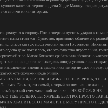
 куполом капеллан черного ордена Хорде Маллеус творил ритуа
те со своими инквизиторами.
сос рванулся в сторону. Поток энергии пустоты ударил в то место
вение назад стоял маг. Существо, принявшее обличие его родно
ры, использовала всю мощь энергии маяка Пустоверти. Инквизи
го ордена даже показалось, что это существо играет с ним, гоняе
ферической зале. Магия Квиксоса срабатывала абсолютно хаотич
да заклинания просто не выходили, иногда усиливались стократ,
ли направление. Зацепить демона инквизитор не смог ни разу, д
раться хоть сколько-нибудь близко.
Ы УЗНАЛ МЕНЯ, БРАТИК. Я ВИЖУ. ТЫ НЕ ВЕРИШЬ, ЧТО Я 
Я. – смех. Ее смех, тот самый, который он помнил всю жизнь,
вистый детский смех маленькой девочки. – НЕ БОЙСЯ. Я НЕ
ЛАЮ ТЕБЕ БОЛЬНО, ТЫ УМРЕШЬ БЫСТРО. ПРОСТО ТАК Н
ЗБРАНА ХРАНИТЬ ЭТОТ МАЯК И НЕ МОГУ НИЧЕГО ПОДЕ
ТИМ.