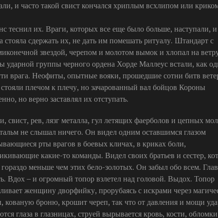
али, и часто такой свист кончался хриплым всхлипом или крико
.
нс теснил их. Враги, которых все еще было больше, наступали, и
а стояла сдержать их, не дать им помешать ритуалу. Штандарт с
миконечной звездой, черепом и молотом вымок и хлопал на ветру
ы ударной группы черного ордена Хорде Маллеус встали, как од
ути врага. Неофиты, опытные вояки, прошедшие сотни битв вет
е стояли плечом к плечу, но зачарованный вал бойцов Короны
нно, но верно заставлял их отступать.
и, свист, рев, лязг металла, гул летящих фаерболов и цепных мо
тальм не слышал ничего. Он видел одним оставшимся глазом
ывающиеся рты врагов в боевых кличах, в криках боли,
икивающие какие-то команды. Видел своих братьев и сестер, ко
 гораздо меньше чем этих бело-золотых. Он забыл обо всем. Глав
ть. Вдох – и огромный топор взлетел над головой. Выдох. Топор
аливает женщину дворфийку, прорубаясь с искрами через магиче
, кованую броню, крошит череп, так что от давления и мощи уда
ются глаза в глазницах, струей вырывается кровь, кости, обломки