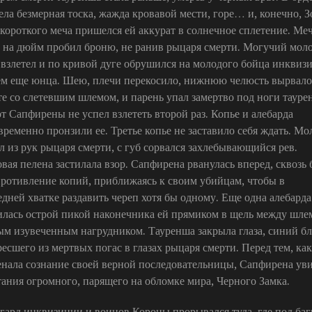
ела безмерная тоска, жажда кровавой мести, горе… и, конечно, З
 короткого меча пришелся ей аккурат в солнечное сплетение. Ме
 на дюйм пробил броню, не ранив рыцаря смерти. Могучий моло
 взлетел и по кривой дуге обрушился на молодого бойца инквиз
ем еще юнца. Шею, плечи перекосило, нижнюю челюсть вырвало
те со слетевшим шлемом, и парень упал замертво под ноги тауре
т Сапфирены не успел взлететь второй раз. Копье и алебарда
временно пронзили ее. Третье копье не заставило себя ждать. Мо
л из рук рыцаря смерти, с губ сорвался захлебывающийся рев.
вая пелена застилала взор. Сапфирена рванулась вперед, сквозь 
противление копий, приближаясь к своим убийцам, чтобы в
едней хватке раздавить череп хотя бы одному. Еще одна алебарда
илась острой пикой наконечника ей прямиком в щель между шле
ым изувеченным нагрудником. Тауренша закрыла глаза, синий бл
ресшего из мертвых погас в глазах рыцаря смерти. Перед тем, как
енала сознание своей верной последовательницы, Сапфирена ув
тания огромного, парящего на обломке мира, Черного Замка.
гард инквизиции и воинов Короны прорывался туда, где под баг