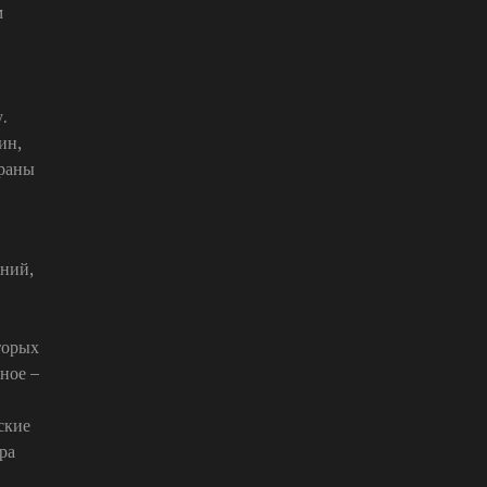
м
.
ин,
ераны
лний,
торых
ное –
ские
ра