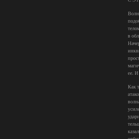
Волн
подо
тело
в об
Наче
инкв
прос
маги
ее. И
Как 
атак
волн
усил
удар
тель
каза
орби