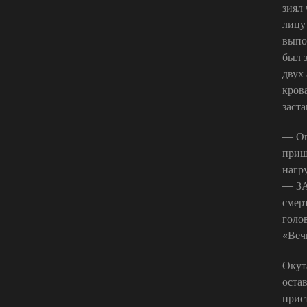
зиял
лицу
выпо
был 
двух 
кров
заста
— Оп
прищ
нагр
— ЗА
смер
голо
«Веч
Окут
оста
прис