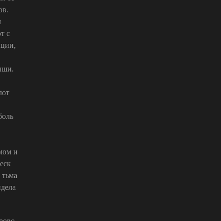
ов.
ч
т с
иции,
нши.
лот
боль
мом и
еск
 тьма
идела
рово-