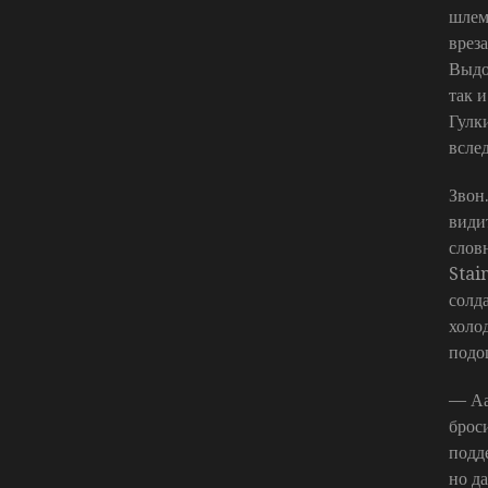
шлем
вреза
Выдо
так и
Гулк
вслед
Звон
видит
слов
Stai
солд
холо
подо
— Аа
брос
подд
но д