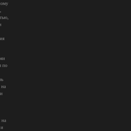
ному
,
тью,
и
гия
ами
л по
рь
 на
ли
 на
 и