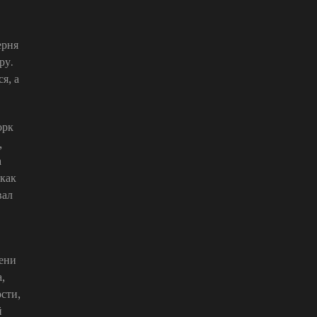
ерня
ру.
я, а
орк
,
а
 как
вал
мени
,
сти,
й