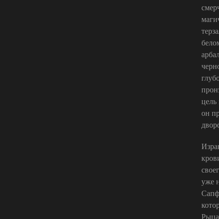
смер
маги
терз
бело
арба
черн
глуб
прон
цель 
он п
дворф
Изра
крови
свое
уже 
Сапф
кото
Рыца