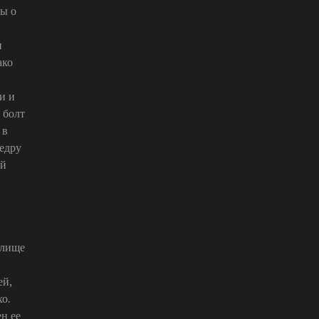
ры о
и
ако
и и
 болт
 в
бедру
ый
алище
ей,
хо.
н ее