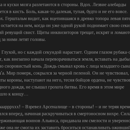
а и куски мозга разлетаются в стороны. Вдох. Лезвие алебарды
ется в кисть. Боль, какая-то далекая, тупая, будто и не его вовсе.
х. Герштальм видит, как вцепившаяся в древко топора левая пят
 остается на нем, когда он уже одной рукой поднимает свою секи
ий ревущий свист. Щиты инквизиторов трещат, искрят и ломаютс
 за ними летят головы.
. Глухой, но с каждой секундой нарастает. Одним глазом рубака-
, как внезапно начала переворачиваться земля, вставать на дыбы
но сноровистый конь. Дождь смывал кровь с лица младшего сын
n’а. Мир померк, сокрылся за черной пеленой. Он не чувствовал,
аты короны, наступают на него, тесня бойцов ордена, не чувство
дного дождя, не слышал грохота битвы. Его время в этом мире
шло к концу…
аарррххх! – Взревел Арсеналище – в стороны! – и не теряя вре
ился вперед, начиная раскручиваться в смертоносном вихре. Сила
ерживающая воинов Альянса, придавала им смелости и уверенно
аже она не смогла их заставить броситься останавливать оживши