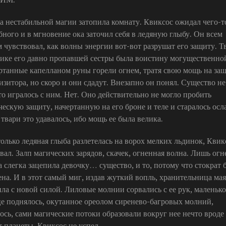
а нестабильной магии затопила комнату. Квиксос ожидал чего-т
бного и в мгновение ока заточил себя в ледяную глыбу. Он всем
м чувствовал, как волны энергии вот-вот разрушат его защиту. Т
лике его давно пропавшей сестры была воистину могущественно
ртанные капелланом руны горели огнем, тратя свою мощь на за
изитора, но скоро и они сдадут. Внезапно он понял. Существо не
то игралось с ним. Нет. Оно действительно не могло пробить
ческую защиту, начертанную на его броне и теле и старалось осл
 твари это удавалось, ибо мощь ее была велика.
только ледяная глыба разлетелась на ворох мелких льдинок, Квик
овал. Залп магических зарядов, скачек, огненная волна. Лишь огн
а слегка зацепила девочку… существо, и то, потому что стократ 
ена. И в этот самый миг, издав жуткий вопль, хранительница ма
ила с новой силой. Лиловые молнии сорвались с ее рук, маленько
це поднялось, окутанное ореолом сиренево-багровых молний,
лось, сами магические потоки образовали вокруг нее нечто вроде
т планеты. Квиксос не успел.