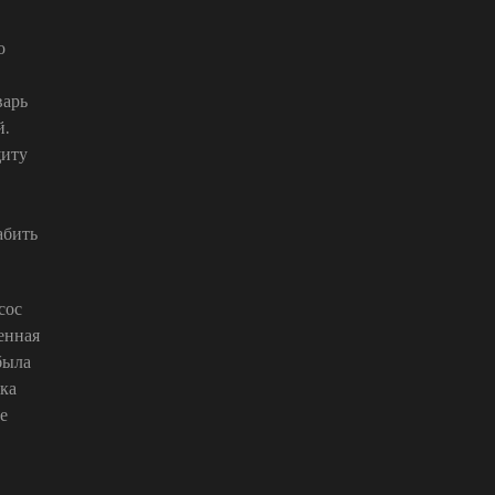
о
варь
й.
щиту
абить
сос
енная
была
яка
е