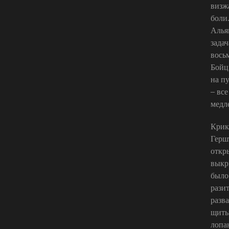
визж
боли
Алья
задач
вось
Бойц
на п
– вс
медле
Крик
Герш
откр
выкр
было
рази
разв
щиты
лопа