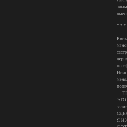
алым
вмес
* * *
Квик
мгно
сест
черно
по с
Иног
меня
подоб
— Т
ЭТО 
зали
СДЕ
Я И
С Э