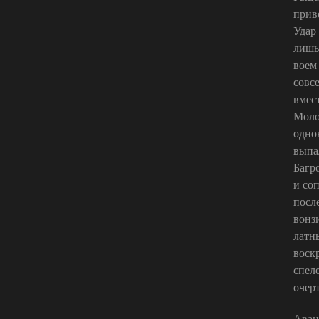
прив
Удар
лишь
воем
совс
вмес
Моло
одно
выпа
Багро
и со
посл
вонз
латн
воск
спел
очер
Аван