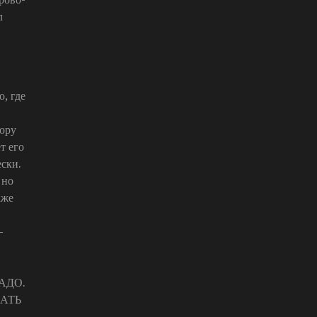
л
, где
й
тору
т его
ески.
 но
аже
–
АДО.
ЛАТЬ