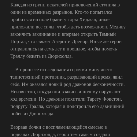
Каждая из групп искателей приключений ступила в
один из временных разрывов. Кто-то попытался
пробиться на поле брани у горы Хиджал, иные
приложили все силы, чтобы дать возможность Медиву
закончить заклинание и впервые открыть Темный
Портал, что свяжет Азерот и Дренор. Иные же герои
отправились на семь лет в прошлое, чтобы помочь
Траллу бежать из Дюрнхолда.
…В процессе исследования героями минувшего
таинственный противник, разрывающий время, явил
себя. Им оказался новый род драконов бесконечности.
Неизвестно, откуда они взялись и почему нарушают
ход времени. Но драконы похитили Тарету Фокстон,
подругу Тралла, которая и подстроила его давнишний
побег из Дюрнхолда.
Взорвав бочки с воспламеняющейся смесью в
подвалах Дюрнхолда, герои тем самым создали