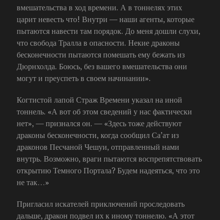
вмешательства в ход времени. А в тоннелях этих
царит невесть что! Внутри — наши агенты, которые
пытаются навести там порядок. До меня дошли слухи,
что свобода Тралла в опасности. Некие драконы
бесконечности пытаются помешать ему бежать из
Дюрнхолда. Боюсь, без вашего вмешательства они
могут и преуспеть в своем начинании».
Когтистой лапой Страж Времени указал на иной
тоннель. «А вот об этом сведений у нас фактически
нет», — признался он. — «Здесь тоже действуют
драконы бесконечности, когда сообщил Са’ат из
драконов Песчаной Чешуи, отправленный нами
внутрь. Возможно, враги пытаются воспрепятствовать
открытию Темного Портала? Будем надеяться, что это
не так…»
Пригласил искателей приключений проследовать
дальше, дракон подвел их к иному тоннелю. «А этот