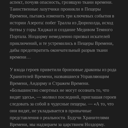
аспект, почуяв опасность, грозящую ткани времени.
Таинственные лазутчики проникли в Пещеры
Времени, пытаясь изменить три ключевых события в
истории Азерота: побег Тралла из Дюрнхолда, исход
битвы у горы Хиджал и создание Медивом Темного
Портала. Ноздорму немедленно призвал искателей
приключений, и те устремились в Пещеры Времени,
дабы предотвратить окончательный разрыв ткани
времени…
У входа героев приветили бронзовые драконы из рода
Хранителей Времени, назвавшиеся Управляющим
Времени, Андорму и Стражем Времени.
«Большинство смертных не могут осознать то, что
видят здесь», — молвил последний, приглашая героев
следовать за собой в чудесные пещеры. — «А то, что
они видят, не укладывается в привычные
представления о реальности. Будучи Хранителями
Времени, мы надзираем за царствием Ноздорму.