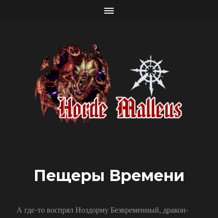
Пещеры Времени
А где-то воспрял Ноздорму Безвременный, дракон-