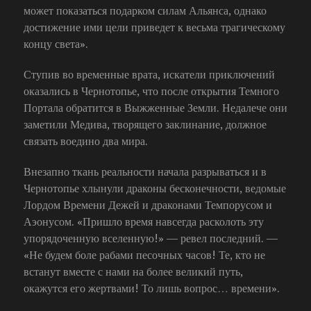
может показаться подарком силам Альянса, однако
достижение ими цели приведет к весьма трагическому
концу света».
Ступив во временные врата, искатели приключений
оказались в Чернотопье, что после открытия Темного
Портала обратится в Выжженные Земли. Недалече они
заметили Медива, творящего заклинание, должное
связать воедино два мира.
Внезапно ткань реальности начала разрываться и в
Чернотопье хлынули драконы бесконечности, ведомые
Лордом Времени Дежей и драконами Темпорусом и
Аэонусом. «Пришло время навсегда расколоть эту
упорядоченную вселенную!» — ревел последний. —
«Не будем боле рабами песочных часов! Те, кто не
встанут вместе с нами на более великий путь,
окажутся его жертвами! То лишь вопрос… времени».