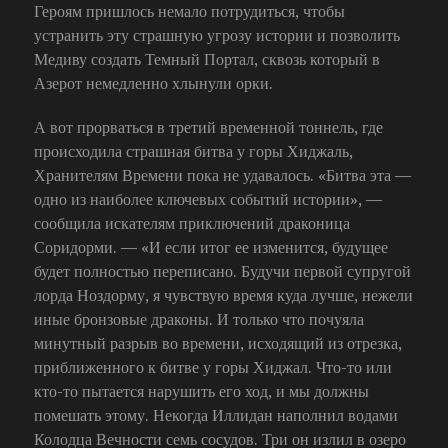
Героям пришлось немало потрудиться, чтобы
устранить эту страшную угрозу истории и позволить
Медиву создать Темный Портал, сквозь который в
Азерот немедленно хлынули орки.
А вот прорваться в третий временной тоннель, где
происходила страшная битва у горы Хиджаль,
Хранителям Времени пока не удавалось. «Битва эта —
одно из наиболее ключевых событий истории», —
сообщила искателям приключений драконица
Соридорми. — «И если итог ее изменится, будущее
будет полностью переписано. Будучи первой супругой
лорда Ноздорму, я чувствую время куда лучше, нежели
иные бронзовые драконы. И только что почуяла
минутный разрыв во времени, исходящий из отрезка,
приближенного к битве у горы Хиджал. Что-то или
кто-то пытается нарушить его ход, и мы должны
помешать этому. Некогда Иллидан наполнил водами
Колодца Вечности семь сосудов. Три он излил в озеро