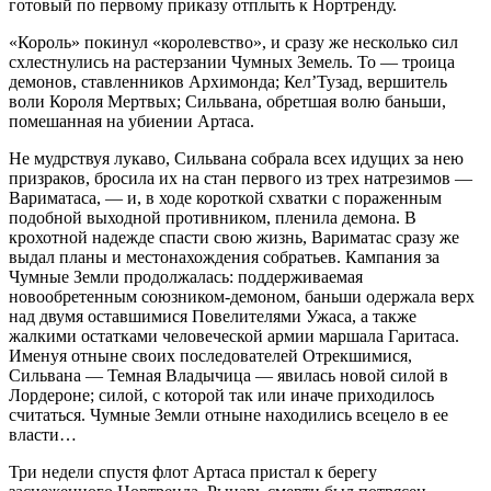
готовый по первому приказу отплыть к Нортренду.
«Король» покинул «королевство», и сразу же несколько сил
схлестнулись на растерзании Чумных Земель. То — троица
демонов, ставленников Архимонда; Кел’Тузад, вершитель
воли Короля Мертвых; Сильвана, обретшая волю баньши,
помешанная на убиении Артаса.
Не мудрствуя лукаво, Сильвана собрала всех идущих за нею
призраков, бросила их на стан первого из трех натрезимов —
Вариматаса, — и, в ходе короткой схватки с пораженным
подобной выходной противником, пленила демона. В
крохотной надежде спасти свою жизнь, Вариматас сразу же
выдал планы и местонахождения собратьев. Кампания за
Чумные Земли продолжалась: поддерживаемая
новообретенным союзником-демоном, баньши одержала верх
над двумя оставшимися Повелителями Ужаса, а также
жалкими остатками человеческой армии маршала Гаритаса.
Именуя отныне своих последователей Отрекшимися,
Сильвана — Темная Владычица — явилась новой силой в
Лордероне; силой, с которой так или иначе приходилось
считаться. Чумные Земли отныне находились всецело в ее
власти…
Три недели спустя флот Артаса пристал к берегу