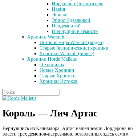
Нордаллон Поглотитель
Нвейя
Эшиэль
Эриос Идеальный
Пандемортий
Шепчущий в темноте
Хроники Warcraft
История мира Warcraft (видео)
Старые (канонические) хроники
Хроники Warcraft (новые)
Хроники Horde Malleus
О хрониках
Новые Хроники
Старые Хроники
Хроники Истоков
Король — Лич Артас
Вернувшись из Калимдора, Артас нашел земли Лордерона во
власти трех демонов-натрезимов, оставленных здесь самим