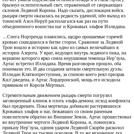
брызнул ослепительный свет, отраженный от сверкающих
склонов Ледяной Короны. Надо сказать, дислокация войск
рыцаря смерти оказалась на редкость удачной, ибо выход из
тоннелей Азол-Неруб располагался как раз на пути
объединенного воинства наг и Кровавых эльфов Иллидана.
…Снега Нортренда плавились, щедро орошаемые горячей
кровью сошедшихся в битве сторон. Сражение за Ледяной
Трон вошло в историю как одно из самых величайших в
истории Азерота. У врат, ведущих внутрь ледяного пика, на
вершине которого ярко сияла нерушимая темница Нер’зула,
Артас встретил Иллидана. Время разговоров прошло, оба
понимали это. И два создания затеяли смертельную дуэль:
Иллидан Клятвопреступник, за спиною коего реял призрак
Кил’джедена, и Артас Лордеронский, мощь его исходила
прямиком от Короля Мертвых.
Стремительным движением рыцарь смерти погрузил
заговоренный клинок в плоть эльфа-демона; исход конфликта
был предрешен. Пока мертвецы добивали растерявшихся
Кровавых эльфов и наг, бежавших со своим раненым
повелителем обратно во Внешние Земли, Артас прошествовал
во внутренние чертоги Ледяной Короны, и, повинуясь
приказу Нер’зула, одним ударом Ледяной Скорби расколол
Ледяной Трон на тысячи осколков. В то же мгновение дух