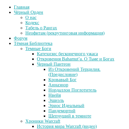
Главная
Чёрный Орден
О нас
Кодекс
Табель о Рангах
Неофитам (рекрутинговая информация)
Форум
Тёмная Библиотека
Темные Боги
Катехизис бесконечного ужаса
Откровения Bahamut’a. О Тьме и Богах
Черный Пантеон
Из Откровений Терцилия.
(Предисловие)
Кровавый Бог
Аннаэнор
Нордаллон Поглотитель
Нвейя
Эшиэль
Эриос Идеальный
Пандемортий
Шепчущий в темноте
Хроники Warcraft
История мира Warcraft (видео)