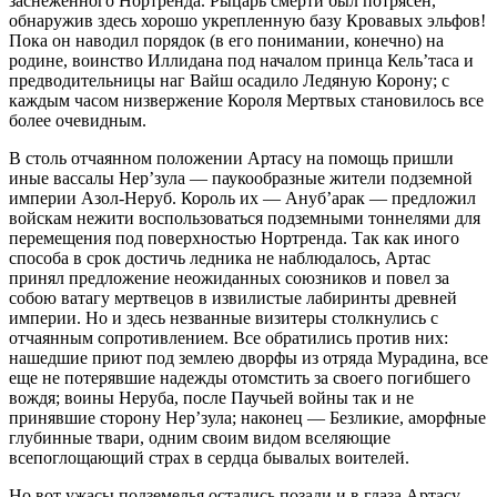
заснеженного Нортренда. Рыцарь смерти был потрясен,
обнаружив здесь хорошо укрепленную базу Кровавых эльфов!
Пока он наводил порядок (в его понимании, конечно) на
родине, воинство Иллидана под началом принца Кель’таса и
предводительницы наг Вайш осадило Ледяную Корону; с
каждым часом низвержение Короля Мертвых становилось все
более очевидным.
В столь отчаянном положении Артасу на помощь пришли
иные вассалы Нер’зула — паукообразные жители подземной
империи Азол-Неруб. Король их — Ануб’арак — предложил
войскам нежити воспользоваться подземными тоннелями для
перемещения под поверхностью Нортренда. Так как иного
способа в срок достичь ледника не наблюдалось, Артас
принял предложение неожиданных союзников и повел за
собою ватагу мертвецов в извилистые лабиринты древней
империи. Но и здесь незванные визитеры столкнулись с
отчаянным сопротивлением. Все обратились против них:
нашедшие приют под землею дворфы из отряда Мурадина, все
еще не потерявшие надежды отомстить за своего погибшего
вождя; воины Неруба, после Паучьей войны так и не
принявшие сторону Нер’зула; наконец — Безликие, аморфные
глубинные твари, одним своим видом вселяющие
всепоглощающий страх в сердца бывалых воителей.
Но вот ужасы подземелья остались позади и в глаза Артасу