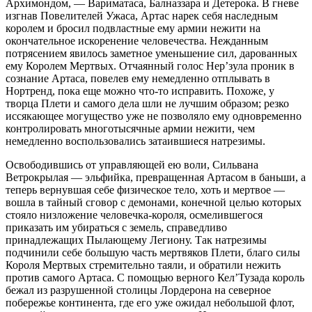
Архимондом, — Вариматаса, Балназзара и Детерока. В гневе
изгнав Повелителей Ужаса, Артас нарек себя наследным
королем и бросил подвластные ему армии нежити на
окончательное искоренение человечества. Нежданным
потрясением явилось заметное уменьшение сил, дарованных
ему Королем Мертвых. Отчаянный голос Нер’зула проник в
сознание Артаса, повелев ему немедленно отплывать в
Нортренд, пока еще можно что-то исправить. Похоже, у
творца Плети и самого дела шли не лучшим образом; резко
иссякающее могущество уже не позволяло ему одновременно
контролировать многотысячные армии нежити, чем
немедленно воспользовались затаившиеся натрезимы.
Освободившись от управляющей ею воли, Сильвана
Ветрокрылая — эльфийка, превращенная Артасом в баньши, а
теперь вернувшая себе физическое тело, хоть и мертвое —
вошла в тайный сговор с демонами, конечной целью которых
стояло низложение человечка-короля, осмелившегося
приказать им убираться с земель, справедливо
принадлежащих Пылающему Легиону. Так натрезимы
подчинили себе большую часть мертвяков Плети, благо силы
Короля Мертвых стремительно таяли, и обратили нежить
против самого Артаса. С помощью верного Кел’Тузада король
бежал из разрушенной столицы Лордерона на северное
побережье континента, где его уже ожидал небольшой флот,