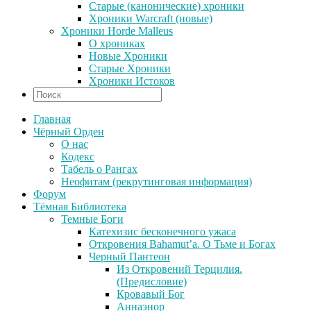
Старые (канонические) хроники
Хроники Warcraft (новые)
Хроники Horde Malleus
О хрониках
Новые Хроники
Старые Хроники
Хроники Истоков
Главная
Чёрный Орден
О нас
Кодекс
Табель о Рангах
Неофитам (рекрутинговая информация)
Форум
Тёмная Библиотека
Темные Боги
Катехизис бесконечного ужаса
Откровения Bahamut’a. О Тьме и Богах
Черный Пантеон
Из Откровений Терцилия.
(Предисловие)
Кровавый Бог
Аннаэнор