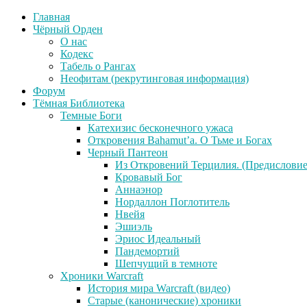
Главная
Чёрный Орден
О нас
Кодекс
Табель о Рангах
Неофитам (рекрутинговая информация)
Форум
Тёмная Библиотека
Темные Боги
Катехизис бесконечного ужаса
Откровения Bahamut’a. О Тьме и Богах
Черный Пантеон
Из Откровений Терцилия. (Предисловие
Кровавый Бог
Аннаэнор
Нордаллон Поглотитель
Нвейя
Эшиэль
Эриос Идеальный
Пандемортий
Шепчущий в темноте
Хроники Warcraft
История мира Warcraft (видео)
Старые (канонические) хроники