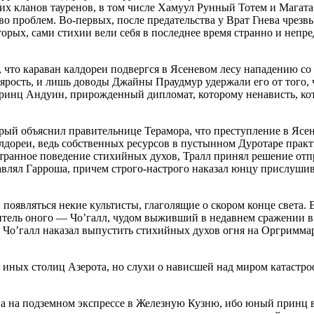
гих кланов тауренов, в том числе Хамуул Рунный Тотем и Магата
во проблем. Во-первых, после предательства у Врат Гнева чрез
орых, сами стихии вели себя в последнее время странно и непр
что караван калдореи подвергся в Ясеневом лесу нападению со
ярость, и лишь доводы Джайны Праудмур удержали его от того,
 принц Андуин, прирожденный дипломат, которому ненависть, к
рый объяснил правительнице Терамора, что преступление в Ясе
дореи, ведь собственных ресурсов в пустынном Дуротаре практи
транное поведение стихийных духов, Тралл принял решение отпр
авлял Гарроша, причем строго-настрого наказал юнцу прислуши
появляться некие культисты, глаголящие о скором конце света.
итель оного — Чо’галл, чудом выживший в недавнем сражении 
 Чо’галл наказал выпустить стихийных духов огня на Оргриммар,
из иных столиц Азерота, но слухи о нависшей над миром катаст
 на подземном экспрессе в Железную Кузню, ибо юный принц в