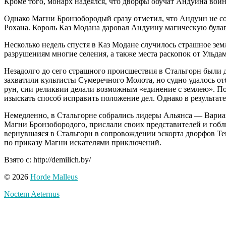
Кроме того, монарх надеялся, что дворфы обучат Андуина воин
Однако Магни Бронзобородый сразу отметил, что Андуин не со
Рохана. Король Каз Модана даровал Андуину магическую була
Несколько недель спустя в Каз Модане случилось страшное зем
разрушениям многие селения, а также места раскопок от Ульд
Незадолго до сего страшного происшествия в Стальгорн были 
захватили культисты Сумеречного Молота, но судно удалось от
рун, сии реликвии делали возможным «единение с землею». Пос
изыскать способ исправить положение дел. Однако в результате
Немедленно, в Стальгорне собрались лидеры Альянса — Вариа
Магни Бронзобородого, прислали своих представителей и гобли
вернувшаяся в Стальгорн в сопровождении эскорта дворфов Те
по приказу Магни искателями приключений.
Взято с: http://demilich.by/
© 2026
Horde Malleus
Noctem Aeternus