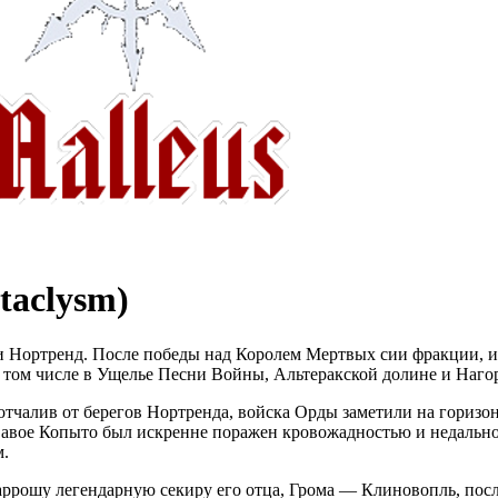
taclysm)
и Нортренд. После победы над Королем Мертвых сии фракции, 
в том числе в Ущелье Песни Войны, Альтеракской долине и Наго
лив от берегов Нортренда, войска Орды заметили на горизонте
вавое Копыто был искренне поражен кровожадностью и недальнов
м.
ррошу легендарную секиру его отца, Грома — Клиновопль, посл