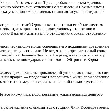
 Зловещий Тотем; сам же Тралл пребывал в весьма мрачном
вычайно обострились отношения с Альянсом, и Ночные эльфы
едсказуемо: подземные толчки, страшная засуха, неожиданные
 стороны воителей Орды, и все защитники его были жестоко
 чтобы отдать приказ к полномасштабному вторжению в
оторую Вариан испытывал по отношению к оркам, откровенно
невом лесу вполне могли совершить его подданные, доведенные
чески не существовало. Не ведая, как разрешить целый сонм
авиться на Внешние Земли, в Награнд, и испросить совета у
ваться к мнению мудрых советников — Эйтригга и Кэрна
 Вездесущим искателям приключений удалось дознаться, что сии
в Ан’Кирадже, — продолжает воплощать в жизнь свои зловещие
 что те не замедлили сделать, и великий пожар опустошил
рофе все множились, подогреваемые усиливающимся день ото
ыразил желание ознакомиться с трудами Лиги Исследователей.