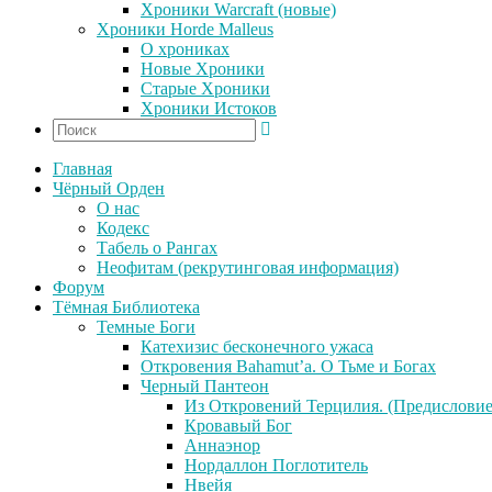
Хроники Warcraft (новые)
Хроники Horde Malleus
О хрониках
Новые Хроники
Старые Хроники
Хроники Истоков
Главная
Чёрный Орден
О нас
Кодекс
Табель о Рангах
Неофитам (рекрутинговая информация)
Форум
Тёмная Библиотека
Темные Боги
Катехизис бесконечного ужаса
Откровения Bahamut’a. О Тьме и Богах
Черный Пантеон
Из Откровений Терцилия. (Предисловие
Кровавый Бог
Аннаэнор
Нордаллон Поглотитель
Нвейя