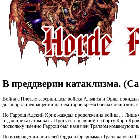
В преддверии катаклизма. (Ca
Война с Плетью завершилась; войска Альянса и Орды покидал
договор о прекращении на некоторое время боевых действий, 
Но Гаррош Адский Крик жаждал продолжения войны… Лишь отча
отдал приказ атаковать. Присутствовавший на борту Кэрн Кро
поскольку именно Гаррош был назначен Траллом командующи
По возвращении воителей Орды в Оргриммар Тралл даровал Га