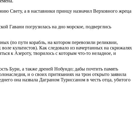
емена.
нию Свету, а в наставники принцу назначил Верховного жреца
кой Гавани погрузилась на дно морское, подверглись
ых (по пути корабль, на котором перевозили реликвии,
 воле культистов). Как следовало из начертанных на скрижалях
ся к Азероту, творилось с которым что-то неладное, и
ть Бури, а также дреней Нобундо; дабы почтить память
лонаследия, и о своих притязаниях на трон открыто заявила
него она назвала Даграном Туриссаном в честь отца, убитого