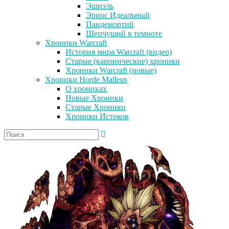
Эшиэль
Эриос Идеальный
Пандемортий
Шепчущий в темноте
Хроники Warcraft
История мира Warcraft (видео)
Старые (канонические) хроники
Хроники Warcraft (новые)
Хроники Horde Malleus
О хрониках
Новые Хроники
Старые Хроники
Хроники Истоков