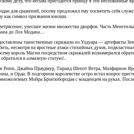
скому делу, что весьма пригодится принцу в эти неспокойные вр
здан для сражений, посему предложил ему посвятить себя служе
ву как символ призвания юноши.
летрясение, унесшее жизни множества дворфов. Часть Менетильс
амана до Лох Модана…
доставлены таинственные скрижали из Улдуара — артефакты Земн
бить, несмотря на яростные атаки стихийных духов, подвластных
ему король Магни посредством скрижалей вознамерился обратить
 обратился в алмазную статую!..
н Ринн, Джайна Праудмур, Тиранд Шепот Ветра, Малфарион Ярос
ны, и Орда. В подгорном королевстве остро встал вопрос престо
множелезных Мойра Бронзобородая с младенцем на руках. Послед