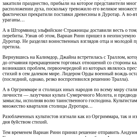
закатили празднество, прибыли на которое представители мно
расположении духа, поскольку тревожило его великое множест
фактически прекратили поставки древесины в Дуротар. А во-вт
ураганы…
А в Штормвинд эльфийские Стражницы доставили весть о том, 
перебиты. Узнав об этом, Вариан Ринн пришел в неописуемую 
Дуротар. Не разделял воинственных взглядов отца и молодой
претила.
Вернувшись на Калимдор, Джайна встретилась с Траллом, кото
до отчаяния прекращением торговых отношений со стороны кал
возникших проблем, первоочередной из которых являлось прес
стихий в сем далеком мире. Лидером Орды военный вождь ост
(последний, однако, резко воспротивился решению Тралла).
А в Оргриммаре и столицах иных народов по всему миру стали 
личности — лазутчики культа Сумеречного Молота, и предвод
замыслы, исполняя волю таинственного господина. Культистам
множество кварталов столицы Дуротара…
Разоблаченных культистов изгнали как из Оргриммара, так и 
дня буйством стихий.
Тем временем Вариан Ринн принял решение отправить Андуина