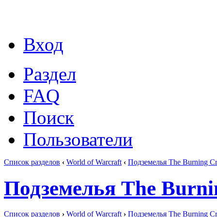
Вход
Раздел
FAQ
Поиск
Пользователи
Список разделов
‹
World of Warcraft
‹
Подземелья The Burning C
Подземелья The Burni
Список разделов
›
World of Warcraft
›
Подземелья The Burning C