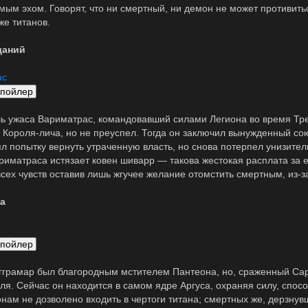
мым эхом. Говорят, что ни смертный, ни демон не может противитьс
же титанов.
даний
ас
ь ужаса Вариматрас, командовавший силами Легиона во время Тре
 Короля-лича, но не преуспел. Тогда он заключил вынужденный со
л попытку вернуть утраченную власть, но снова потерпел унизите
риматраса истязает ковен шиварр — такова жестокая расплата за е
всех чувств оставив лишь жгучее желание отомстить смертным, из-з
а
Агграмар был благородным мстителем Пантеона, но, сраженный Сар
ля. Сейчас он находится в самом ядре Аргуса, охраняя силу, спос
нам не дозволено входить в чертоги титана; смертных же, дерзнув