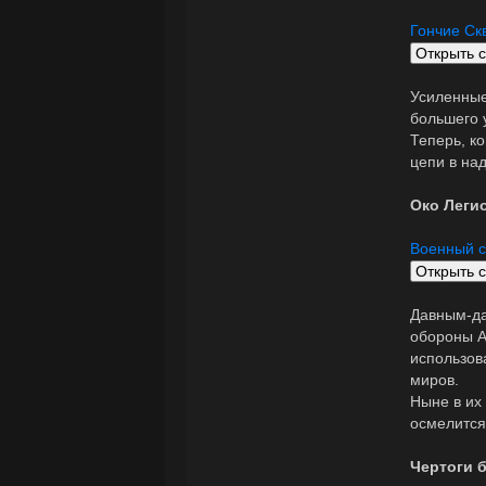
Гончие Ск
Усиленные
большего у
Теперь, ко
цепи в над
Око Леги
Военный с
Давным-да
обороны А
использов
миров.
Ныне в их
осмелится
Чертоги 