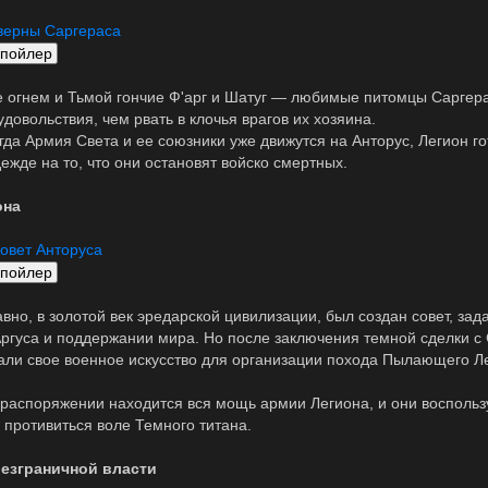
верны Саргераса
 огнем и Тьмой гончие Ф'арг и Шатуг — любимые питомцы Саргерас
довольствия, чем рвать в клочья врагов их хозяина.
гда Армия Света и ее союзники уже движутся на Анторус, Легион го
ежде на то, что они остановят войско смертных.
она
овет Анторуса
вно, в золотой век эредарской цивилизации, был создан совет, зад
ргуса и поддержании мира. Но после заключения темной сделки с
али свое военное искусство для организации похода Пылающего Л
 распоряжении находится вся мощь армии Легиона, и они воспользу
 противиться воле Темного титана.
безграничной власти