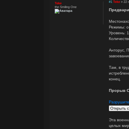
#1
Teke
» 22 
Teke
the Smiling One
Предвари
Местонахо
Режимы: о
Уровень: 
Количество
Анторус, 
завоевани
Там, в тр
истреблен
конец.
Прорыв С
Разрушите
Эта военн
целых мир