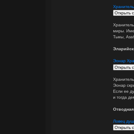
Хранитель
Хранитель
миры. Име
Тьмы, Аза
Эларийск
Эонар Хр
Хранитель
Эонар скр
Если ее д
и тогда де
Отводная
Ловец ду