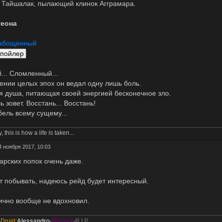
 Тайшалак, пылающий клинок Агграмара.
теона
рабощенный
... Сломленный...
ении целых эпох он ведал одну лишь боль.
я душа, питающая своей энергией бесконечное зло.
 зовет. Восстань... Восстань!
бель всему сущему...
, this is how a life is taken...
4 ноября 2017, 10:03
арских попок очень даже.
т побывать, надеюсь рейд будет интересный.
ично вообще не вдохновил.
-
Druid
;
Alessandro
-
Warlock
-
R.I.P