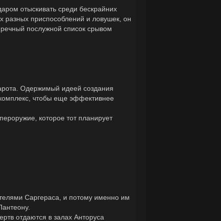
даром отыскивать среди бескрайних
х разных приспособлений и ловушек, он
упречный послужной список срывом
арота. Одержимый идеей создания
 комплекс, чтобы еще эффективнее
упероружие, которое тот планирует
телями Саргераса, и потому именно им
Пантеону.
ертв отдаются в залах Анторуса