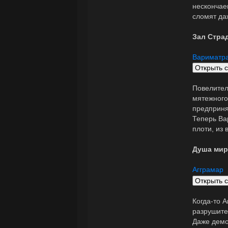
нескончае
сломят да
Зал Стра
Вариматр
Повелител
мятежного
предприня
Теперь Ва
плоти, из 
Душа мир
Агграмар
Когда-то 
разрушите
Даже демо