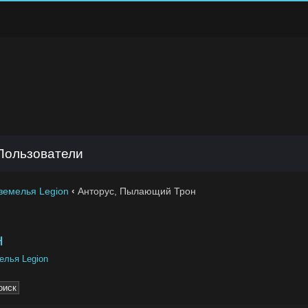
Пользователи
земелья Legion
‹
Анторус, Пылающий Трон
н
елья Legion