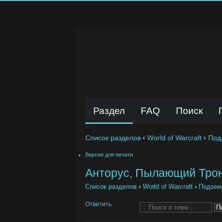
Раздел
FAQ
Поиск
Список разделов
‹
World of Warcraft
‹
Под
Версия для печати
Анторус, Пылающий Тро
Список разделов
›
World of Warcraft
›
Подзем
Ответить