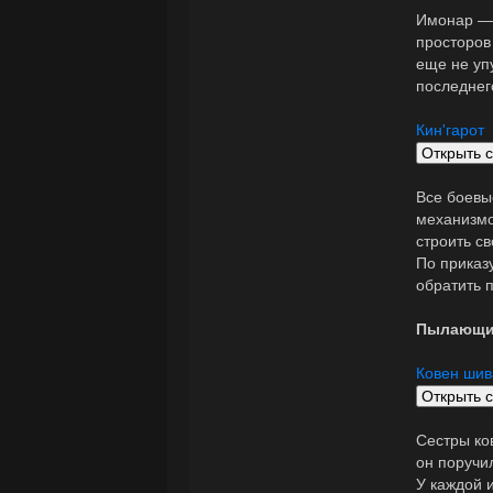
Имонар — 
просторов
еще не уп
последнег
Кин'гарот
Все боевы
механизмо
строить с
По приказ
обратить 
Пылающи
Ковен шив
Сестры ко
он поручи
У каждой 