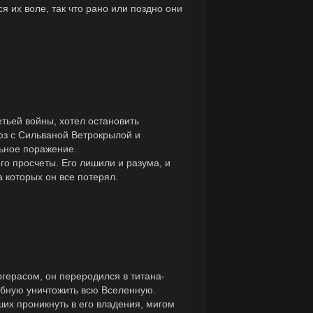
я их воле, так что рано или поздно они
тьей войны, хотел остановить
юз с Сильваной Ветрокрылой и
льное поражение.
го просчеты. Его лишили и разума, и
а которых он все потерял.
герасом, он переродился в титана-
обную уничтожить всю Вселенную.
ших проникнуть в его владения, мигом