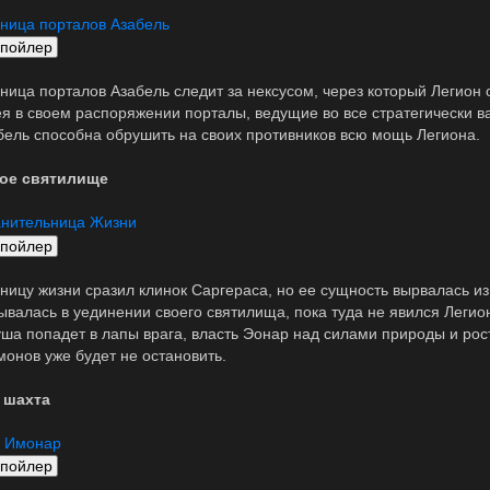
ница порталов Азабель
ница порталов Азабель следит за нексусом, через который Легион
я в своем распоряжении порталы, ведущие во все стратегически 
бель способна обрушить на своих противников всю мощь Легиона.
ое святилище
анительница Жизни
ницу жизни сразил клинок Саргераса, но ее сущность вырвалась из
ывалась в уединении своего святилища, пока туда не явился Легио
уша попадет в лапы врага, власть Эонар над силами природы и рос
монов уже будет не остановить.
 шахта
ш Имонар