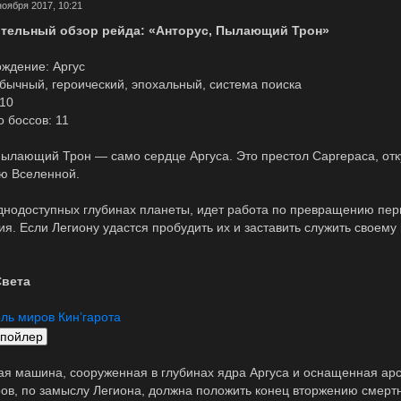
ноября 2017, 10:21
тельный обзор рейда: «Анторус, Пылающий Трон»
ждение: Аргус
бычный, героический, эпохальный, система поиска
110
 боссов: 11
Пылающий Трон — само сердце Аргуса. Это престол Саргераса, отк
ю Вселенной.
уднодоступных глубинах планеты, идет работа по превращению пер
ия. Если Легиону удастся пробудить их и заставить служить своем
вета
ль миров Кин’гарота
ая машина, сооруженная в глубинах ядра Аргуса и оснащенная ар
ов, по замыслу Легиона, должна положить конец вторжению смерт