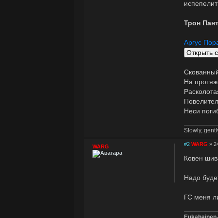
испепелит
Трон Пан
Аргус По
Скованный
На протяж
Расколота
Повелитель
Неси поги
Slowly, gently
#2
WARG
» 2
WARG
Ковен шив
Надо буде
ГС меня л
Eukahainen