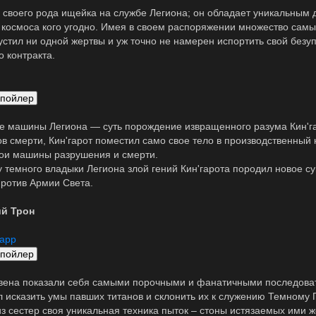
своего рода ищейка на службе Легиона; он обладает уникальным 
 космоса кого угодно. Имея в своем распоряжении множество самы
устил ни одной жертвы и уж точно не намерен испортить свой без
о контракта.
е машины Легиона — суть порождение извращенного разума Кин'г
в смерти, Кин'гарот поместил само свое тело в производственный
вои машины разрушения и смерти.
у темного владыки Легиона злой гений Кин'гарота породил новое с
против Армии Света.
й Трон
арр
вена показали себя самыми порочными и фанатичными последова
л исказить умы павших титанов и склонить их к служению Темному 
из сестер своя уникальная техника пыток – стоны истязаемых ими ж