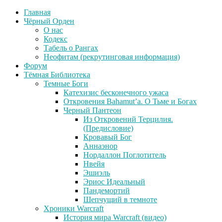
Главная
Чёрный Орден
О нас
Кодекс
Табель о Рангах
Неофитам (рекрутинговая информация)
Форум
Тёмная Библиотека
Темные Боги
Катехизис бесконечного ужаса
Откровения Bahamut’a. О Тьме и Богах
Черный Пантеон
Из Откровений Терцилия.
(Предисловие)
Кровавый Бог
Аннаэнор
Нордаллон Поглотитель
Нвейя
Эшиэль
Эриос Идеальный
Пандемортий
Шепчущий в темноте
Хроники Warcraft
История мира Warcraft (видео)