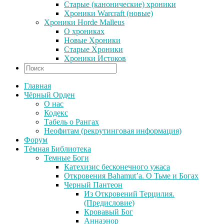
Старые (канонические) хроники
Хроники Warcraft (новые)
Хроники Horde Malleus
О хрониках
Новые Хроники
Старые Хроники
Хроники Истоков
Главная
Чёрный Орден
О нас
Кодекс
Табель о Рангах
Неофитам (рекрутинговая информация)
Форум
Тёмная Библиотека
Темные Боги
Катехизис бесконечного ужаса
Откровения Bahamut’a. О Тьме и Богах
Черный Пантеон
Из Откровений Терцилия.
(Предисловие)
Кровавый Бог
Аннаэнор