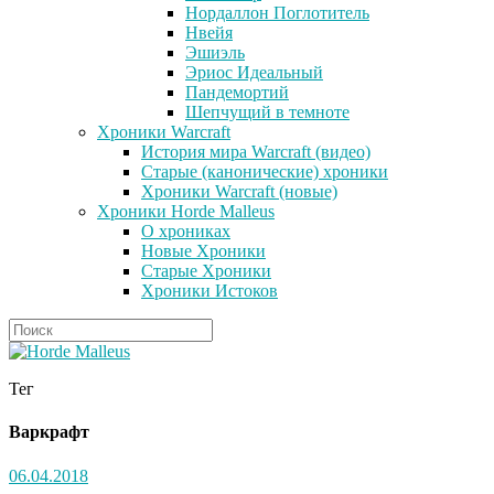
Нордаллон Поглотитель
Нвейя
Эшиэль
Эриос Идеальный
Пандемортий
Шепчущий в темноте
Хроники Warcraft
История мира Warcraft (видео)
Старые (канонические) хроники
Хроники Warcraft (новые)
Хроники Horde Malleus
О хрониках
Новые Хроники
Старые Хроники
Хроники Истоков
Тег
Варкрафт
06.04.2018